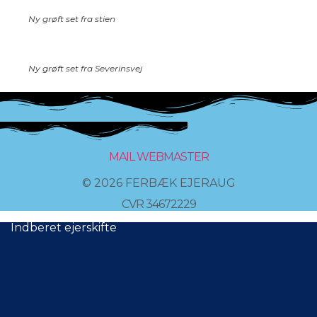
Ny grøft set fra stien
Ny grøft set fra Severinsvej
MAIL WEBMASTER
© 2026 FERBÆK EJERAUG
CVR 34672229
Indberet ejerskifte