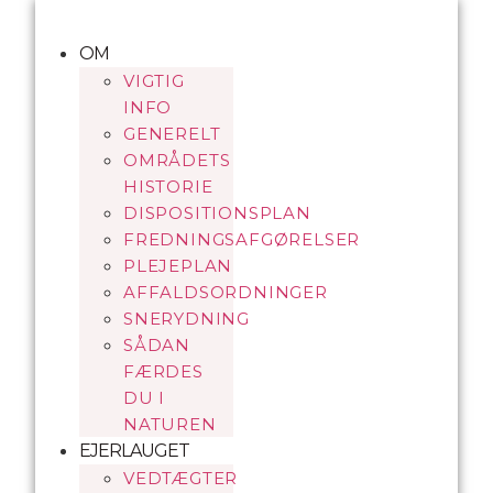
Videre
til
OM
indhold
VIGTIG
INFO
GENERELT
OMRÅDETS
HISTORIE
DISPOSITIONSPLAN
FREDNINGSAFGØRELSER
PLEJEPLAN
AFFALDSORDNINGER
SNERYDNING
SÅDAN
FÆRDES
DU I
NATUREN
EJERLAUGET
VEDTÆGTER