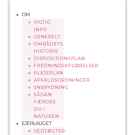
Videre
til
OM
indhold
VIGTIG
INFO
GENERELT
OMRÅDETS
HISTORIE
DISPOSITIONSPLAN
FREDNINGSAFGØRELSER
PLEJEPLAN
AFFALDSORDNINGER
SNERYDNING
SÅDAN
FÆRDES
DU I
NATUREN
EJERLAUGET
VEDTÆGTER