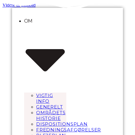
Videre til indhold
OM
VIGTIG
INFO
GENERELT
OMRÅDETS
HISTORIE
DISPOSITIONSPLAN
FREDNINGSAFGØRELSER