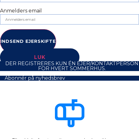
Anmelders email
INDSEND EJERSKIFTE
LUK
DER REGISTRERES KUN ÉN EJER/KONTAKTPERSON
FOR HVERT SOMMERHUS.
Abonnér på nyhedsbrev