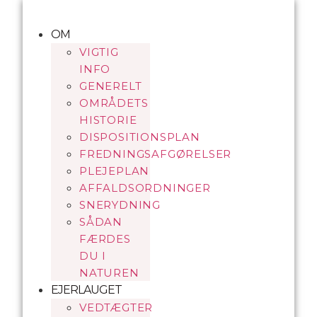
Videre
til
OM
indhold
VIGTIG
INFO
GENERELT
OMRÅDETS
HISTORIE
DISPOSITIONSPLAN
FREDNINGSAFGØRELSER
PLEJEPLAN
AFFALDSORDNINGER
SNERYDNING
SÅDAN
FÆRDES
DU I
NATUREN
EJERLAUGET
VEDTÆGTER