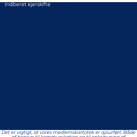
Indberet ejerskifte
Det er vigtigt, at vores medlemskartotek er ajourført. Både
af hensyn til kommunikation og til opkrævning af