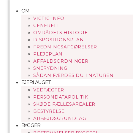
Videre
til
OM
indhold
VIGTIG INFO
GENERELT
OMRÅDETS HISTORIE
DISPOSITIONSPLAN
FREDNINGSAFGØRELSER
PLEJEPLAN
AFFALDSORDNINGER
SNERYDNING
SÅDAN FÆRDES DU I NATUREN
EJERLAUGET
VEDTÆGTER
PERSONDATAPOLITIK
SKØDE FÆLLESAREALER
BESTYRELSE
ARBEJDSGRUNDLAG
BYGGERI
BESTEMMELSER BYGGERI