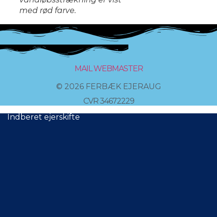
med rød farve.
MAIL WEBMASTER
© 2026 FERBÆK EJERAUG
CVR 34672229
Indberet ejerskifte