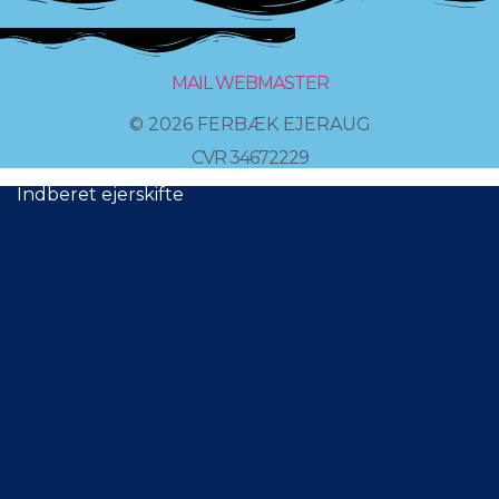
MAIL WEBMASTER
© 2026 FERBÆK EJERAUG
CVR 34672229
Indberet ejerskifte