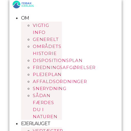
Videre
til
indhold
OM
VIGTIG
INFO
GENERELT
OMRÅDETS
HISTORIE
DISPOSITIONSPLAN
FREDNINGSAFGØRELSER
PLEJEPLAN
AFFALDSORDNINGER
SNERYDNING
SÅDAN
FÆRDES
DU I
NATUREN
EJERLAUGET
VEDTÆGTER