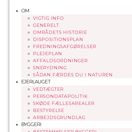
Videre
til
OM
indhold
VIGTIG INFO
GENERELT
OMRÅDETS HISTORIE
DISPOSITIONSPLAN
FREDNINGSAFGØRELSER
PLEJEPLAN
AFFALDSORDNINGER
SNERYDNING
SÅDAN FÆRDES DU I NATUREN
EJERLAUGET
VEDTÆGTER
PERSONDATAPOLITIK
SKØDE FÆLLESAREALER
BESTYRELSE
ARBEJDSGRUNDLAG
BYGGERI
BESTEMMELSER BYGGERI