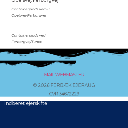
Containerplads ved Fr.
Obelsvej/Ferborgvej
Containerplads ved
Ferborgvej/Tunen
MAIL WEBMASTER
© 2026 FERBÆK EJERAUG
CVR 34672229
Indberet ejerskifte