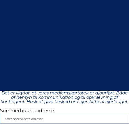
Det er vigtigt, at vores medlemskartotek er ajourført. Både
af hensyn til kommunikation og til opkrævning af
kontingent. Husk at give besked om ejerskifte til ejerlauget.
Sommerhusets adresse