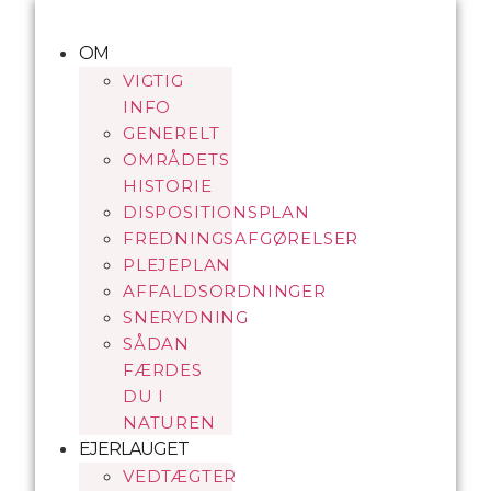
Videre
til
OM
indhold
VIGTIG
INFO
GENERELT
OMRÅDETS
HISTORIE
DISPOSITIONSPLAN
FREDNINGSAFGØRELSER
PLEJEPLAN
AFFALDSORDNINGER
SNERYDNING
SÅDAN
FÆRDES
DU I
NATUREN
EJERLAUGET
VEDTÆGTER