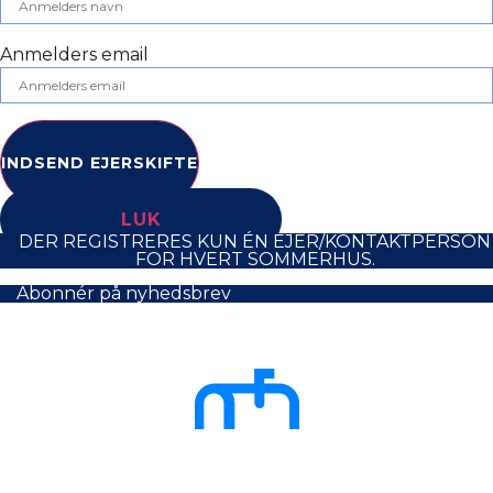
Anmelders email
INDSEND EJERSKIFTE
LUK
DER REGISTRERES KUN ÉN EJER/KONTAKTPERSON
FOR HVERT SOMMERHUS.
Abonnér på nyhedsbrev