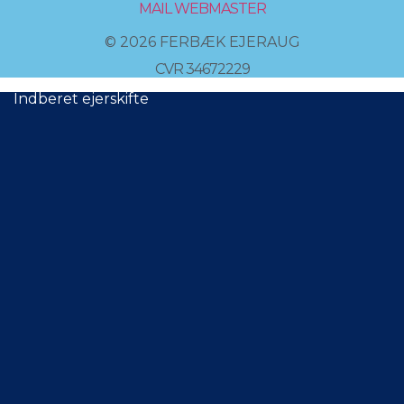
MAIL WEBMASTER
© 2026 FERBÆK EJERAUG
CVR 34672229
Indberet ejerskifte